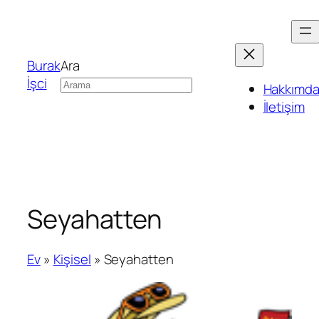
Burak
Ara
İşci
Hakkımd
İletişim
Seyahatten
Ev
»
Kişisel
»
Seyahatten