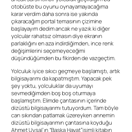
otobüste bu oyunu oynayamayacağıma
karar verdim daha sonra ise yakında
çıkaracağım portal temasının çizimine
başlayayım dedim ancak ne yazık ki diğer
yolcular rahatsız olmasın diye ekranın
parlaklığını en aza indirdiğimden, ince renk
değişimlerini seçemeyeceğimi
düşündüğümden bu fikirden de vazgeçtim.
Yolculuk iyice sıkıcı geçmeye başlamıştı, artık
bilgisayarımı da kapatmıştım. Yapacak pek
şey yoktu, yolculuklar da uyumayı
sevmediğimden boş boş oturmaya
başlamıştım. Elimde çantasının içerinde
dizüstü bilgisayarımı tutuyordum. Tam böyle
can sıkından patlamak üzereyken annemin
dizüstü bilgisayarımın çantasına koyduğu
Ahmet Uysal’ın “Başka Hayat”isimli kitabın