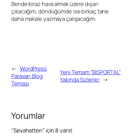
Bende biraz hava almak üzere dışarı
çıkacağım, döndüğümde ise birkaç tane
daha makale yazmaya çalışacağım.
←
WordPress
Yeni Temam “BİSPORTAL”
Paravan Blog
Yakında Sizlerle!
→
Teması
Yorumlar
“Seyahatten” için 8 yanıt