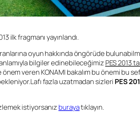
13 ilk fragmanı yayınlandı.
yranlarına oyun hakkında öngörüde bulunabilmel
nlamıyla bilgiler edinebileceğimiz
PES 2013 ta
ğe önem veren KONAMI bakalım bu önemi bu sefe
ekleniyor.Lafı fazla uzatmadan sizleri
PES 201
zlemek istiyorsanız
buraya
tıklayın.