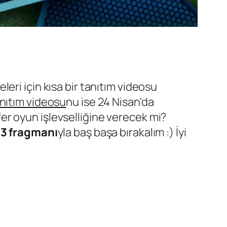
eri için kısa bir tanıtım videosu
nıtım videosu
nu ise 24 Nisan'da
r oyun işlevselliğine verecek mi?
3 fragmanı
yla baş başa bırakalım :) İyi