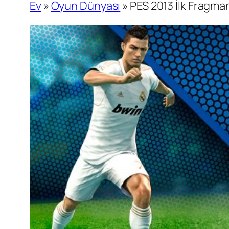
Ev
»
Oyun Dünyası
»
PES 2013 İlk Fragman