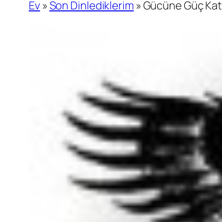
Ev
»
Son Dinlediklerim
»
Gücüne Güç Kat