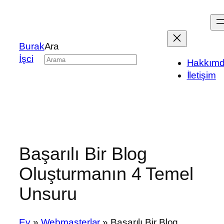
Burak
Ara
İşci
Hakkım
İletişim
Başarılı Bir Blog
Oluşturmanın 4 Temel
Unsuru
Ev
»
Webmasterlar
»
Başarılı Bir Blog