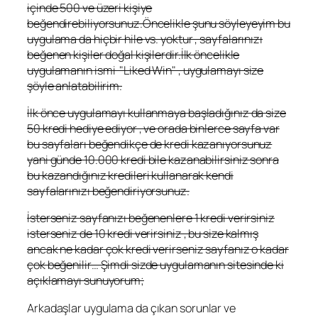
içinde 500 ve üzeri kişiye
beğendirebiliyorsunuz.Öncelikle şunu söyleyeyim bu
uygulama da hiçbir hile vs. yoktur , sayfalarınızı
beğenen kişiler doğal kişilerdir.İlk öncelikle
uygulamanın ismi "Liked Win" , uygulamayı size
şöyle anlatabilirim.
İlk önce uygulamayı kullanmaya başladığınız da size
50 kredi hediye ediyor , ve orada binlerce sayfa var
bu sayfaları beğendikçe de kredi kazanıyorsunuz
yani günde 10.000 kredi bile kazanabilirsiniz sonra
bu kazandığınız kredileri kullanarak kendi
sayfalarınızı beğendiriyorsunuz.
İsterseniz sayfanızı beğenenlere 1 kredi verirsiniz
isterseniz de 10 kredi verirsiniz , bu size kalmış
ancak ne kadar çok kredi verirseniz sayfanız o kadar
çok beğenilir… Şimdi sizde uygulamanın sitesinde ki
açıklamayı sunuyorum;
Arkadaşlar uygulama da çıkan sorunlar ve