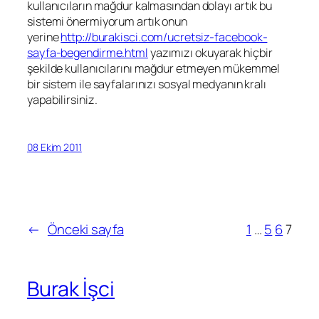
kullanıcıların mağdur kalmasından dolayı artık bu
sistemi önermiyorum artık onun
yerine
http://burakisci.com/ucretsiz-facebook-
sayfa-begendirme.html
yazımızı okuyarak hiçbir
şekilde kullanıcılarını mağdur etmeyen mükemmel
bir sistem ile sayfalarınızı sosyal medyanın kralı
yapabilirsiniz.
08 Ekim 2011
←
Önceki sayfa
1
…
5
6
7
Burak İşci